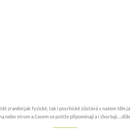
aždé zranění jak fyzické, tak i psychické zůstává v našem těl
a nebo strom a časem se potíže připomínají a i zhoršují….důleži