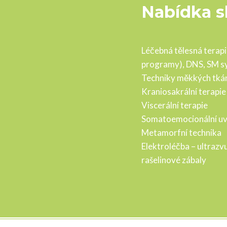
Nabídka s
Léčebná tělesná terapi
programy), DNS, SM s
Techniky měkkých tkán
Kraniosakrální terapie
Viscerální terapie
Somatoemocionální uv
Metamorfní technika
Elektroléčba – ultrazv
rašelinové zábaly