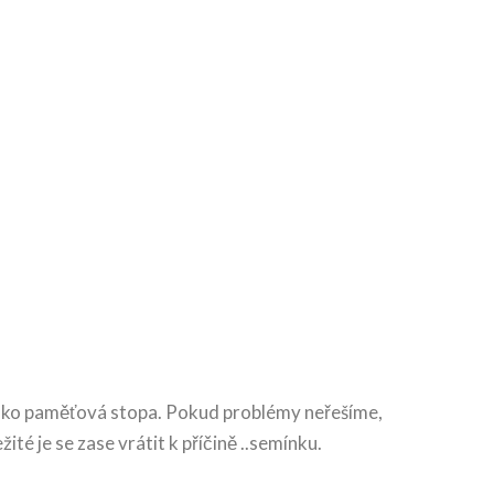
e jako paměťová stopa. Pokud problémy neřešíme,
té je se zase vrátit k příčině ..semínku.