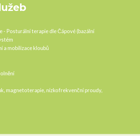
lužeb
e - Posturální terapie dle Čápové (bazální
ystém
í a mobilizace kloubů
olnění
uk, magnetoterapie, nízkofrekvenční proudy,