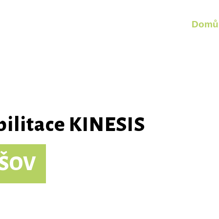
Domů
ilitace KINESIS
ŠOV